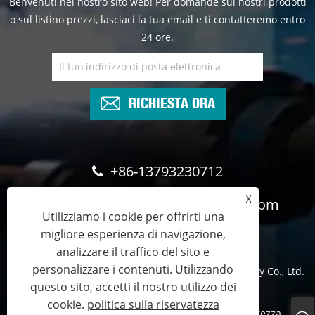
Benvenuti nel nostro sito web! Per domande sui nostri prodotti
o sul listino prezzi, lasciaci la tua email e ti contatteremo entro
24 ore.
RICHIESTA ORA
+86-13793230712
X
cyndee@wghydrauliccylinder.com
Utilizziamo i cookie per offrirti una
migliore esperienza di navigazione,
analizzare il traffico del sito e
personalizzare i contenuti. Utilizzando
Copyright © 2024 Qingdao Micro Precision Machinery Co., Ltd.
questo sito, accetti il ​​nostro utilizzo dei
Tutti i diritti riservati.
cookie.
politica sulla riservatezza
Links
Sitemap
RSS
XML
politica sulla riservatezza